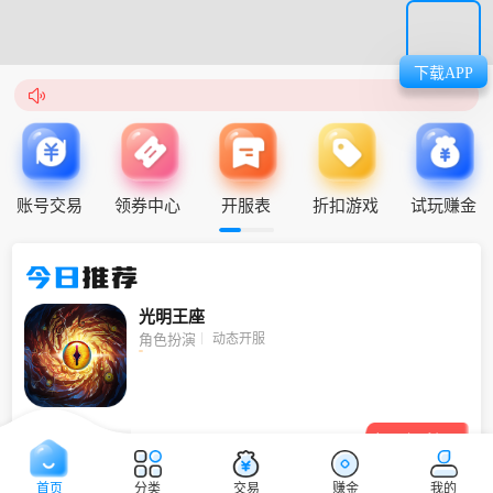
下载APP

账号交易
领券中心
开服表
折扣游戏
试玩赚金
今日
推荐
光明王座
动态开服
角色扮演

领取福利
首页
分类
交易
赚金
我的