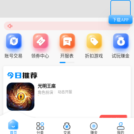
下载APP

账号交易
领券中心
开服表
折扣游戏
试玩赚金
今日
推荐
光明王座
动态开服
角色扮演

领取福利
首页
分类
交易
赚金
我的